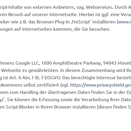
ript-Inhalte von externen Anbietern, sog. Webservices. Durch A
n Besuch auf unserer Internetseite. Hierbei ist ggf. eine Ver
ker wie z.B. das Browser-Plug-In ‚NoScript‘ installieren (
www.n
kungen auf Internetseiten kommen, die Sie besuchen.
ehmens Google LLC, 1600 Amphitheatre Parkway, 94043 Mounta
rer Webseite zu gewährleisten. In diesem Zusammenhang wird 
st Art. 6 Abs.1 lit. f DSGVO. Das berechtigte Interesse besteht
kommens selbst zertifiziert (vgl.
https://www.privacyshield.gov
onen zum Handling der übertragenen Daten finden Sie in der 
y/
. Sie können die Erfassung sowie die Verarbeitung Ihrer Dat
n Script-Blocker in Ihrem Browser installieren (diesen finden Si