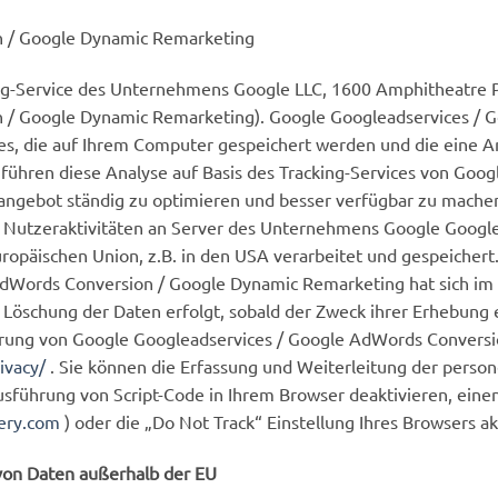
n / Google Dynamic Remarketing
g-Service des Unternehmens Google LLC, 1600 Amphitheatre 
 / Google Dynamic Remarketing). Google Googleadservices / 
s, die auf Ihrem Computer gespeichert werden und die eine A
 führen diese Analyse auf Basis des Tracking-Services von Goo
angebot ständig zu optimieren und besser verfügbar zu mach
re Nutzeraktivitäten an Server des Unternehmens Google Googl
päischen Union, z.B. in den USA verarbeitet und gespeichert. 
 AdWords Conversion / Google Dynamic Remarketing hat sich i
e Löschung der Daten erfolgt, sobald der Zweck ihrer Erhebung
ärung von Google Googleadservices / Google AdWords Convers
ivacy/
. Sie können die Erfassung und Weiterleitung der person
sführung von Script-Code in Ihrem Browser deaktivieren, einen 
ery.com
) oder die „Do Not Track“ Einstellung Ihres Browsers ak
von Daten außerhalb der EU